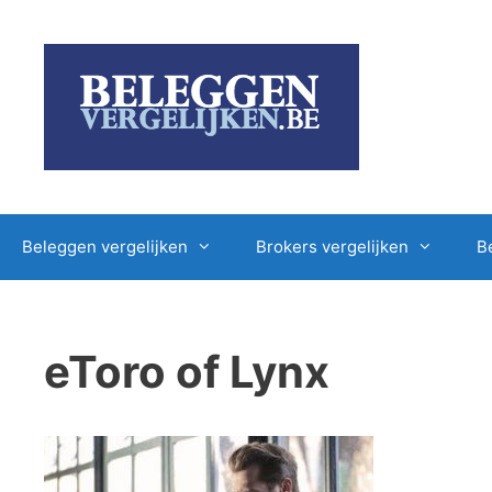
Ga
naar
de
inhoud
Beleggen vergelijken
Brokers vergelijken
B
eToro of Lynx