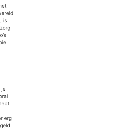
het
wereld
 is
 zorg
o’s
oie
 je
oral
hebt
r erg
 geld