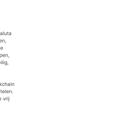
valuta
en,
te
open,
lig,
ckchain
telen.
 vrij