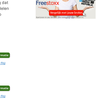
g dat
delen
p
 nu
 nu