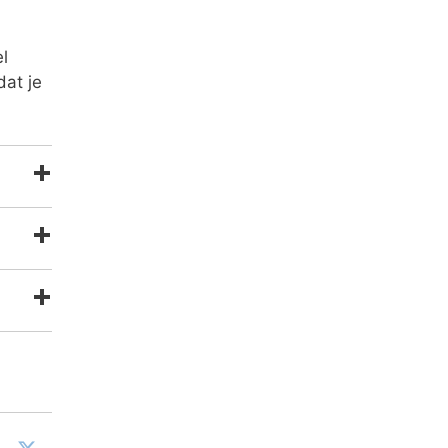
l
dat je