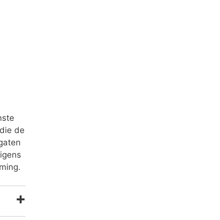
nste
die de
gaten
rigens
eming.