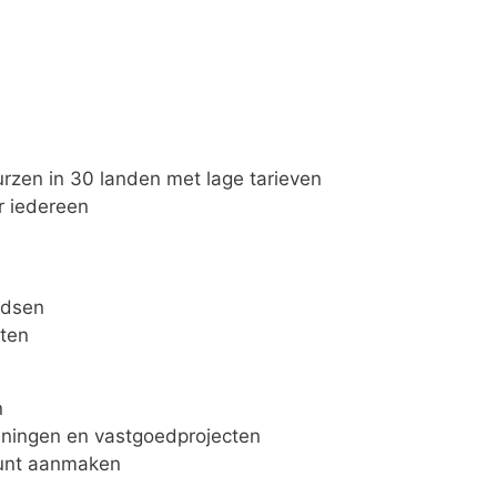
rzen in 30 landen met lage tarieven
r iedereen
ndsen
ten
n
leningen en vastgoedprojecten
ount aanmaken