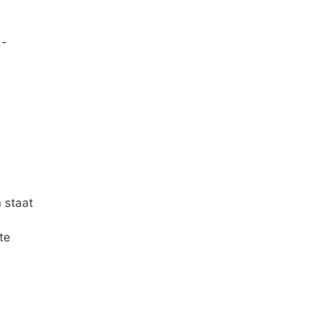
,-
e
 staat
te