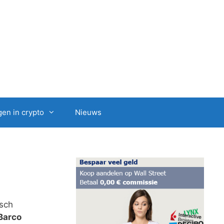
en in crypto
Nieuws
isch
Barco