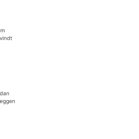
om
vindt
 dan
leggen