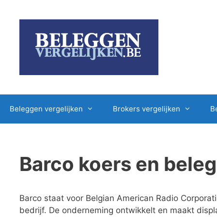
Ga
naar
de
inhoud
Beleggen vergelijken
Brokers vergelijken
B
Barco koers en bele
Barco staat voor Belgian American Radio Corporati
bedrijf. De onderneming ontwikkelt en maakt displa