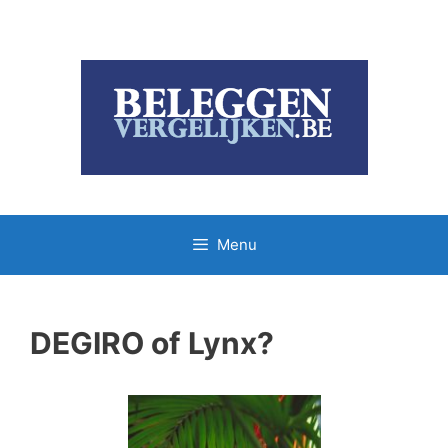
Ga
naar
de
inhoud
Menu
DEGIRO of Lynx?