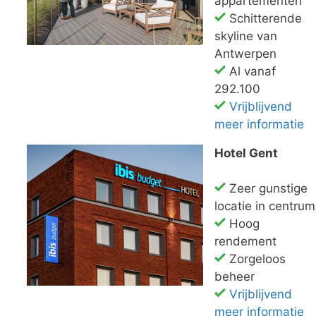
appartementen
Schitterende
skyline van
Antwerpen
Al vanaf
292.100
Vrijblijvend
meer informatie
Hotel Gent
Zeer gunstige
locatie in centrum
Hoog
rendement
Zorgeloos
beheer
Vrijblijvend
meer informatie