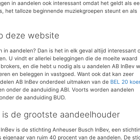
eggen in aandelen ook interessant omdat het geldt als e
s, het talloze beginnende muziekgroepen steunt en als
op deze website
 in aandelen? Dan is het in elk geval altijd interessant
n. U vindt er allerlei beleggingen die de moeite waard
 brokers, en die hebt u nodig als u aandelen AB InBev wi
teren en beleggen in vastgoed. Want ook dat kan zeer
aandelen AB InBev onderdeel uitmaken van de
BEL 20 koe
den onder de aanduiding ABI. Voorts worden aandelen
onder de aanduiding BUD.
 is de grootste aandeelhouder
Bev is de stichting Anheuser Busch InBev, een stichti
is eigenaar van ruim 40 procent van de aandelen. De sti