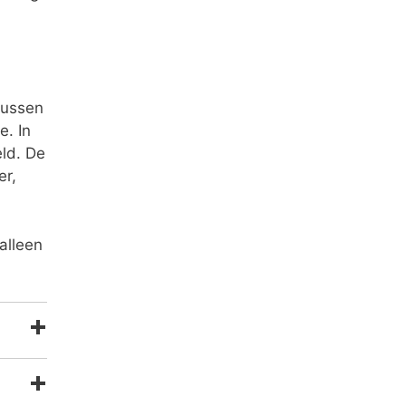
tussen
e. In
ld. De
er,
alleen