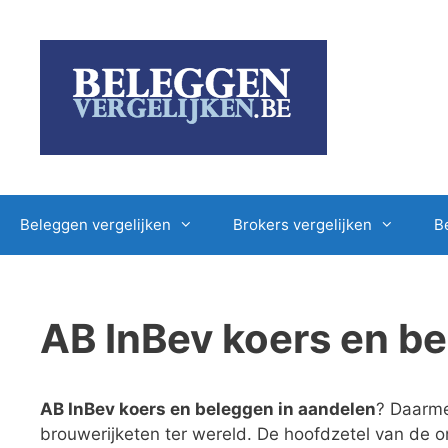
Ga
naar
de
inhoud
Beleggen vergelijken
Brokers vergelijken
B
AB InBev koers en be
AB InBev koers en beleggen in aandelen
? Daarme
brouwerijketen ter wereld. De hoofdzetel van de o