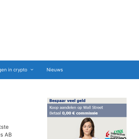
en in crypto
Nieuws
tste
is AB