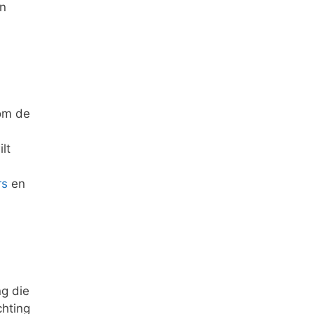
en
 om de
lt
rs
en
ng die
chting