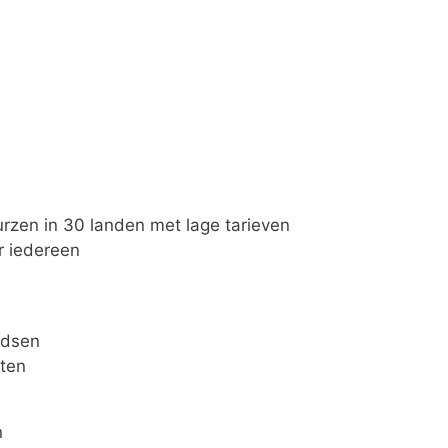
rzen in 30 landen met lage tarieven
r iedereen
ndsen
ten
n