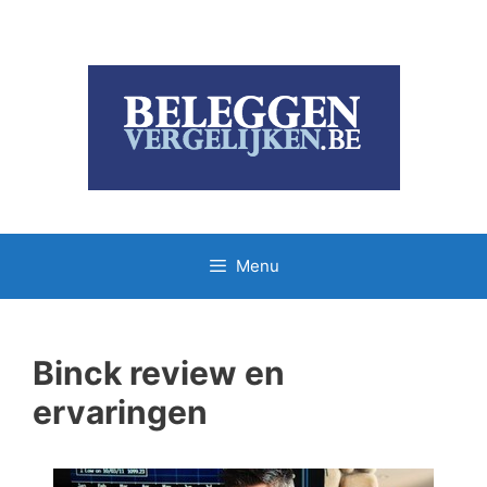
Ga
naar
de
inhoud
Menu
Binck review en
ervaringen