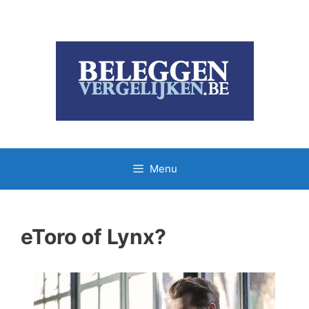
Ga
naar
de
inhoud
Menu
eToro of Lynx?