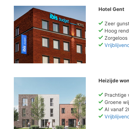
Hotel Gent
Zeer gunst
Hoog ren
Zorgeloos
Vrijblijve
Heizijde wo
Prachtige 
Groene wij
Al vanaf 
Vrijblijve