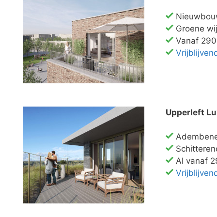
Nieuwbouw
Groene wij
Vanaf 290
Vrijblijve
Upperleft L
Adembene
Schitteren
Al vanaf 2
Vrijblijve