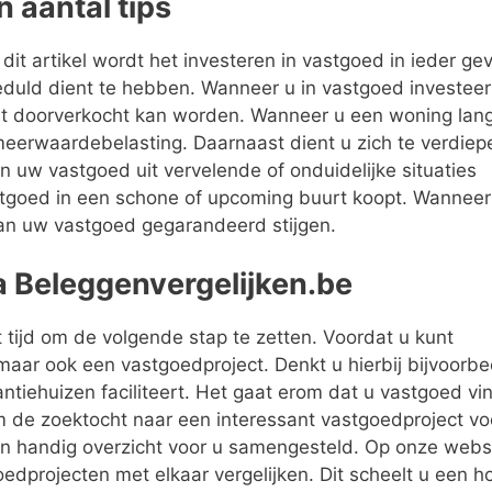
 aantal tips
dit artikel wordt het investeren in vastgoed in ieder ge
u geduld dient te hebben. Wanneer u in vastgoed investee
st doorverkocht kan worden. Wanneer u een woning lan
 meerwaardebelasting. Daarnaast dient u zich te verdiep
 uw vastgoed uit vervelende of onduidelijke situaties
 vastgoed in een schone of upcoming buurt koopt. Wanneer
van uw vastgoed gegarandeerd stijgen.
a Beleggenvergelijken.be
 tijd om de volgende stap te zetten. Voordat u kunt
maar ook een vastgoedproject. Denkt u hierbij bijvoorbe
tiehuizen faciliteert. Het gaat erom dat u vastgoed vin
 de zoektocht naar een interessant vastgoedproject vo
n handig overzicht voor u samengesteld. Op onze webs
oedprojecten met elkaar vergelijken. Dit scheelt u een h