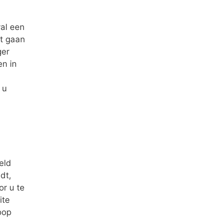
val een
rt gaan
ger
en in
 u
eld
dt,
or u te
ite
oop