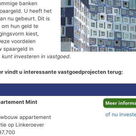
n sommige banken
paargeld. U heeft het
n nu gebeurt. Dit is
 om hun geld te
gingsvorm kiest,
Deze voordelen
w spaargeld in
 kunt investeren in vastgoed
.
er vindt u interessante vastgoedprojecten terug:
partement Mint
of nu invest
uwbouw appartement
ie op Linkeroever
97.700