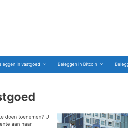
eleggen in vastgoed
Beleggen in Bitcoin
Belegg
astgoed
 te doen toenemen? U
rente aan haar