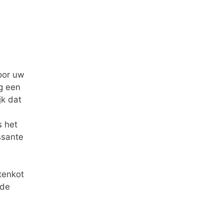
oor uw
g een
jk dat
s het
ssante
tenkot
rde