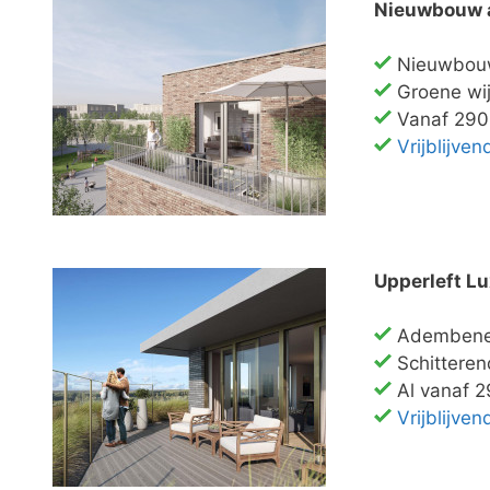
Nieuwbouw 
Nieuwbouw
Groene wij
Vanaf 290
Vrijblijve
Upperleft L
Adembene
Schitteren
Al vanaf 2
Vrijblijve