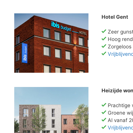
Hotel Gent
Zeer gunst
Hoog ren
Zorgeloos
Vrijblijve
Heizijde wo
Prachtige 
Groene wij
Al vanaf 
Vrijblijve