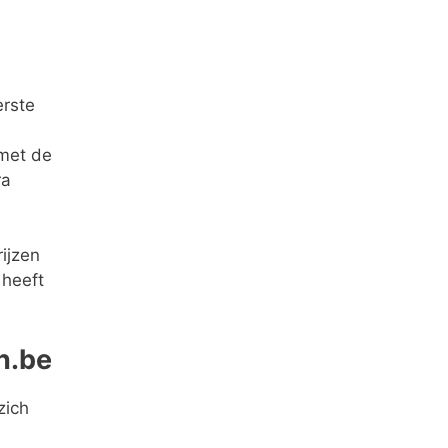
erste
 met de
ra
ijzen
 heeft
n.be
zich