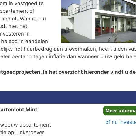
 om in vastgoed te
appartement of
ik neemt. Wanneer u
udt met het
investeren in
 belegd in aandelen
elijks het huurbedrag aan u overmaken, heeft u een va
eter bestand tegen inflatie dan wanneer u uw geld bele
tgoedprojecten. In het overzicht hieronder vindt u de
partement Mint
of nu invest
uwbouw appartement
ie op Linkeroever