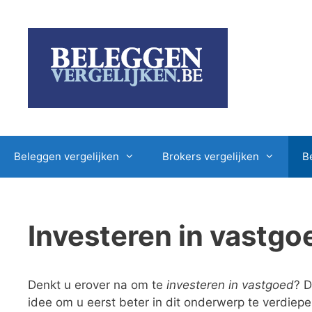
Ga
naar
de
inhoud
Beleggen vergelijken
Brokers vergelijken
B
Investeren in vastgo
Denkt u erover na om te
investeren in vastgoed
? D
idee om u eerst beter in dit onderwerp te verdiep