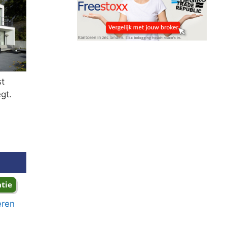
st
gt.
eren