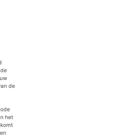
d
 de
 uw
van de
iode
an het
 komt
 en