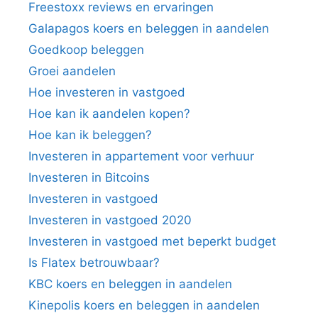
Freestoxx reviews en ervaringen
Galapagos koers en beleggen in aandelen
Goedkoop beleggen
Groei aandelen
Hoe investeren in vastgoed
Hoe kan ik aandelen kopen?
Hoe kan ik beleggen?
Investeren in appartement voor verhuur
Investeren in Bitcoins
Investeren in vastgoed
Investeren in vastgoed 2020
Investeren in vastgoed met beperkt budget
Is Flatex betrouwbaar?
KBC koers en beleggen in aandelen
Kinepolis koers en beleggen in aandelen