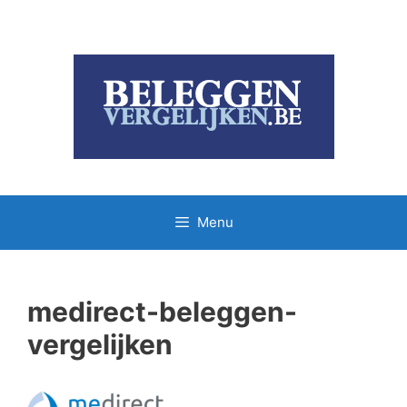
Ga
naar
de
inhoud
Menu
medirect-beleggen-
vergelijken