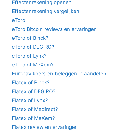
Effectenrekening openen
Effectenrekening vergelijken
eToro
eToro Bitcoin reviews en ervaringen
eToro of Binck?
eToro of DEGIRO?
eToro of Lynx?
eToro of MeXem?
Euronav koers en beleggen in aandelen
Flatex of Binck?
Flatex of DEGIRO?
Flatex of Lynx?
Flatex of Medirect?
Flatex of MeXem?
Flatex review en ervaringen