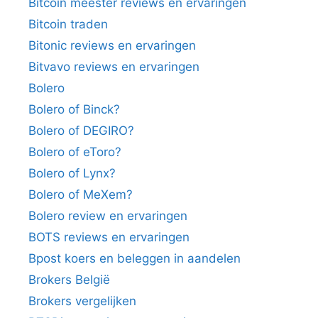
Bitcoin meester reviews en ervaringen
Bitcoin traden
Bitonic reviews en ervaringen
Bitvavo reviews en ervaringen
Bolero
Bolero of Binck?
Bolero of DEGIRO?
Bolero of eToro?
Bolero of Lynx?
Bolero of MeXem?
Bolero review en ervaringen
BOTS reviews en ervaringen
Bpost koers en beleggen in aandelen
Brokers België
Brokers vergelijken