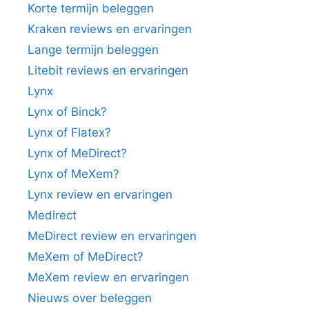
Korte termijn beleggen
Kraken reviews en ervaringen
Lange termijn beleggen
Litebit reviews en ervaringen
Lynx
Lynx of Binck?
Lynx of Flatex?
Lynx of MeDirect?
Lynx of MeXem?
Lynx review en ervaringen
Medirect
MeDirect review en ervaringen
MeXem of MeDirect?
MeXem review en ervaringen
Nieuws over beleggen