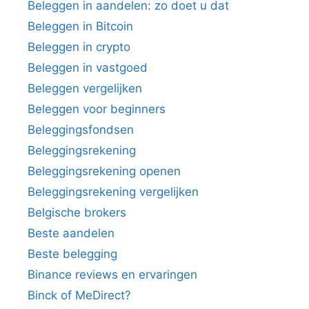
Beleggen in aandelen: zo doet u dat
Beleggen in Bitcoin
Beleggen in crypto
Beleggen in vastgoed
Beleggen vergelijken
Beleggen voor beginners
Beleggingsfondsen
Beleggingsrekening
Beleggingsrekening openen
Beleggingsrekening vergelijken
Belgische brokers
Beste aandelen
Beste belegging
Binance reviews en ervaringen
Binck of MeDirect?