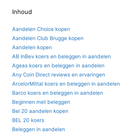
Inhoud
Aandelen Choice kopen
Aandelen Club Brugge kopen
Aandelen kopen
AB InBev koers en beleggen in aandelen
Ageas koers en beleggen in aandelen
Any Coin Direct reviews en ervaringen
ArcelorMittal koers en beleggen in aandelen
Barco koers en beleggen in aandelen
Beginnen met beleggen
Bel 20 aandelen kopen
BEL 20 koers
Beleggen in aandelen