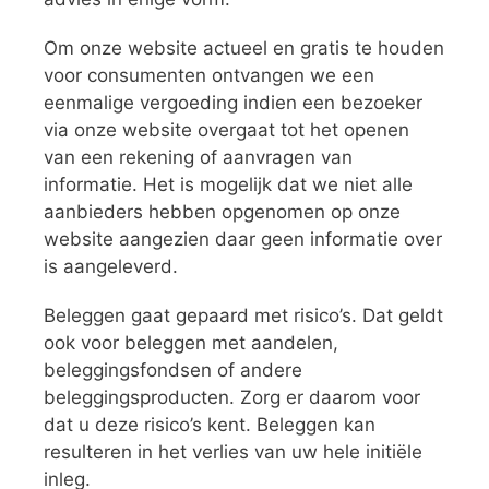
Om onze website actueel en gratis te houden
voor consumenten ontvangen we een
eenmalige vergoeding indien een bezoeker
via onze website overgaat tot het openen
van een rekening of aanvragen van
informatie. Het is mogelijk dat we niet alle
aanbieders hebben opgenomen op onze
website aangezien daar geen informatie over
is aangeleverd.
Beleggen gaat gepaard met risico’s. Dat geldt
ook voor beleggen met aandelen,
beleggingsfondsen of andere
beleggingsproducten. Zorg er daarom voor
dat u deze risico’s kent. Beleggen kan
resulteren in het verlies van uw hele initiële
inleg.