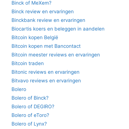
Binck of MeXem?
Binck review en ervaringen
Binckbank review en ervaringen
Biocartis koers en beleggen in aandelen
Bitcoin kopen België
Bitcoin kopen met Bancontact
Bitcoin meester reviews en ervaringen
Bitcoin traden
Bitonic reviews en ervaringen
Bitvavo reviews en ervaringen
Bolero
Bolero of Binck?
Bolero of DEGIRO?
Bolero of eToro?
Bolero of Lynx?