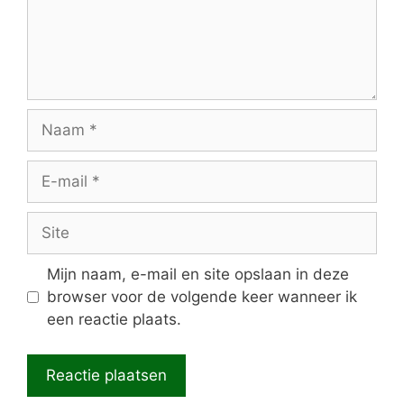
Naam
E-
mail
Site
Mijn naam, e-mail en site opslaan in deze
browser voor de volgende keer wanneer ik
een reactie plaats.