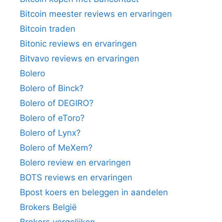
Bitcoin meester reviews en ervaringen
Bitcoin traden
Bitonic reviews en ervaringen
Bitvavo reviews en ervaringen
Bolero
Bolero of Binck?
Bolero of DEGIRO?
Bolero of eToro?
Bolero of Lynx?
Bolero of MeXem?
Bolero review en ervaringen
BOTS reviews en ervaringen
Bpost koers en beleggen in aandelen
Brokers België
Brokers vergelijken