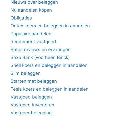
Nieuws over beleggen
Nu aandelen kopen
Obligaties
Ontex koers en beleggen in aandelen
Populaire aandelen
Rendement vastgoed
Satos reviews en ervaringen
Saxo Bank (voorheen Binck)
Shell koers en beleggen in aandelen
Slim beleggen
Starten met beleggen
Tesla koers en beleggen in aandelen
Vastgoed beleggen
Vastgoed investeren
Vastgoedbelegging