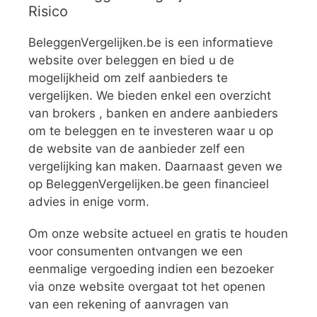
Risico
BeleggenVergelijken.be is een informatieve
website over beleggen en bied u de
mogelijkheid om zelf aanbieders te
vergelijken. We bieden enkel een overzicht
van brokers , banken en andere aanbieders
om te beleggen en te investeren waar u op
de website van de aanbieder zelf een
vergelijking kan maken. Daarnaast geven we
op BeleggenVergelijken.be geen financieel
advies in enige vorm.
Om onze website actueel en gratis te houden
voor consumenten ontvangen we een
eenmalige vergoeding indien een bezoeker
via onze website overgaat tot het openen
van een rekening of aanvragen van