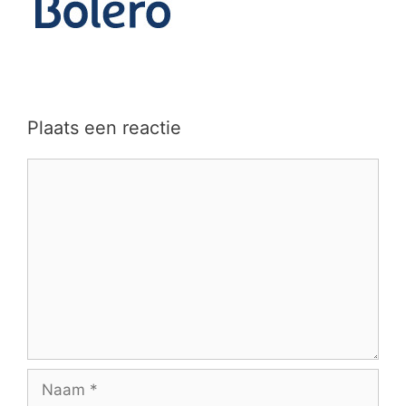
Plaats een reactie
Reactie
Naam