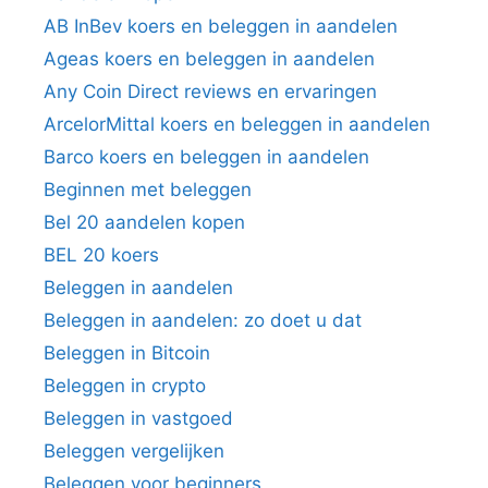
AB InBev koers en beleggen in aandelen
Ageas koers en beleggen in aandelen
Any Coin Direct reviews en ervaringen
ArcelorMittal koers en beleggen in aandelen
Barco koers en beleggen in aandelen
Beginnen met beleggen
Bel 20 aandelen kopen
BEL 20 koers
Beleggen in aandelen
Beleggen in aandelen: zo doet u dat
Beleggen in Bitcoin
Beleggen in crypto
Beleggen in vastgoed
Beleggen vergelijken
Beleggen voor beginners