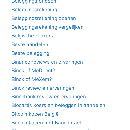
Beleggingsfondsen
Beleggingsrekening
Beleggingsrekening openen
Beleggingsrekening vergelijken
Belgische brokers
Beste aandelen
Beste belegging
Binance reviews en ervaringen
Binck of MeDirect?
Binck of MeXem?
Binck review en ervaringen
Binckbank review en ervaringen
Biocartis koers en beleggen in aandelen
Bitcoin kopen België
Bitcoin kopen met Bancontact