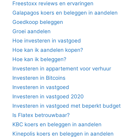
Freestoxx reviews en ervaringen
Galapagos koers en beleggen in aandelen
Goedkoop beleggen
Groei aandelen
Hoe investeren in vastgoed
Hoe kan ik aandelen kopen?
Hoe kan ik beleggen?
Investeren in appartement voor verhuur
Investeren in Bitcoins
Investeren in vastgoed
Investeren in vastgoed 2020
Investeren in vastgoed met beperkt budget
Is Flatex betrouwbaar?
KBC koers en beleggen in aandelen
Kinepolis koers en beleggen in aandelen