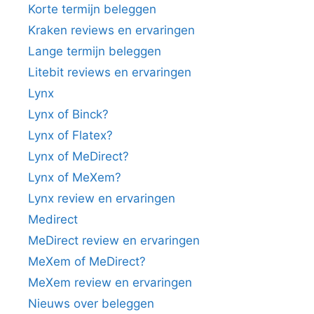
Korte termijn beleggen
Kraken reviews en ervaringen
Lange termijn beleggen
Litebit reviews en ervaringen
Lynx
Lynx of Binck?
Lynx of Flatex?
Lynx of MeDirect?
Lynx of MeXem?
Lynx review en ervaringen
Medirect
MeDirect review en ervaringen
MeXem of MeDirect?
MeXem review en ervaringen
Nieuws over beleggen