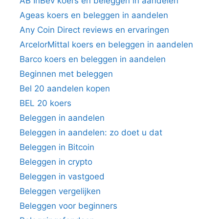
AB InBev koers en beleggen in aandelen
Ageas koers en beleggen in aandelen
Any Coin Direct reviews en ervaringen
ArcelorMittal koers en beleggen in aandelen
Barco koers en beleggen in aandelen
Beginnen met beleggen
Bel 20 aandelen kopen
BEL 20 koers
Beleggen in aandelen
Beleggen in aandelen: zo doet u dat
Beleggen in Bitcoin
Beleggen in crypto
Beleggen in vastgoed
Beleggen vergelijken
Beleggen voor beginners