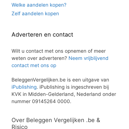
Welke aandelen kopen?
Zelf aandelen kopen
Adverteren en contact
Wilt u contact met ons opnemen of meer
weten over adverteren?
Neem vrijblijvend
contact met ons op
BeleggenVergelijken.be is een uitgave van
iPublishing
. iPublishing is ingeschreven bij
KVK in Midden-Gelderland, Nederland onder
nummer 09145264 0000.
Over Beleggen Vergelijken .be &
Risico